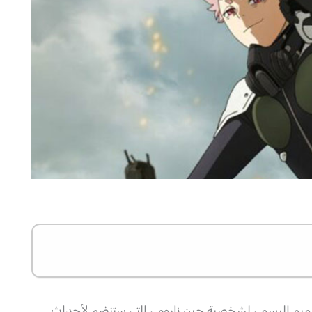
اج أنمي كايجو 8 (aiju No. 8) عن التصميم الرسمي لشخصية جين نارومي التي ستنضم لأحداث