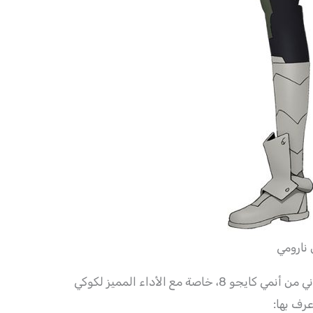
نارومي
يعتبر ظهور شخصية جين نارومي إضافة قوية للموسم الثاني من أنمي كايجو 8، خاصة مع الأداء المميز لكوكي
عرف بها: