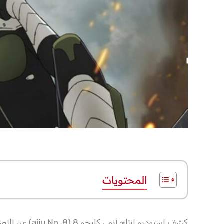
المحتويات
كشف استوديو انت