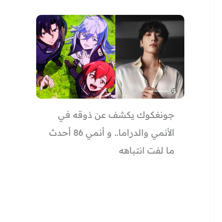
جونغكوك يكشف عن ذوقه في
الأنمي والدراما.. و أنمي 86 أحدث
ما لفت انتباهه