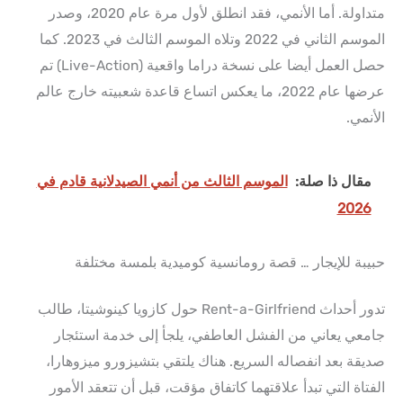
متداولة. أما الأنمي، فقد انطلق لأول مرة عام 2020، وصدر
الموسم الثاني في 2022 وتلاه الموسم الثالث في 2023. كما
حصل العمل أيضا على نسخة دراما واقعية (Live-Action) تم
عرضها عام 2022، ما يعكس اتساع قاعدة شعبيته خارج عالم
الأنمي.
مقال ذا صلة:
الموسم الثالث من أنمي الصيدلانية قادم في
2026
حبيبة للإيجار … قصة رومانسية كوميدية بلمسة مختلفة
تدور أحداث Rent-a-Girlfriend حول كازويا كينوشيتا، طالب
جامعي يعاني من الفشل العاطفي، يلجأ إلى خدمة استئجار
صديقة بعد انفصاله السريع. هناك يلتقي بتشيزورو ميزوهارا،
الفتاة التي تبدأ علاقتهما كاتفاق مؤقت، قبل أن تتعقد الأمور