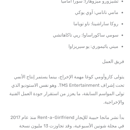
تشيزورو ميزوهارا: سورا أماميا
مامي نانامي: آوي يوكي
روكا ساراشينا: ناو توياما
سومي ساكوراساوا: ريي تاكاهاتشي
ميني يائيموري: يو سيريزاوا
فريق العمل
يتولى كازوأومي كوغا مهمة الإخراج، بينما يستمر إنتاج الأنمي
تحت إشراف TMS Entertainment. وهو نفس الاستوديو الذي
تولى المواسم السابقة، ما يعزز من استقرار جودة العمل الفنية
والإخراجية.
بدأ نشر مانجا حبيبة للإيجار Rent-a-Girlfriend منذ عام 2017
في مجلة شونين الأسبوعية، وقد تجاوزت 13 مليون نسخة