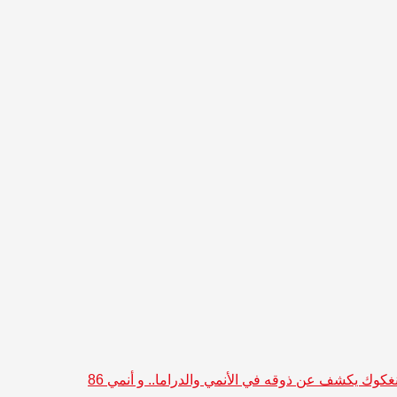
جونغكوك يكشف عن ذوقه في الأنمي والدراما.. و أنمي 86