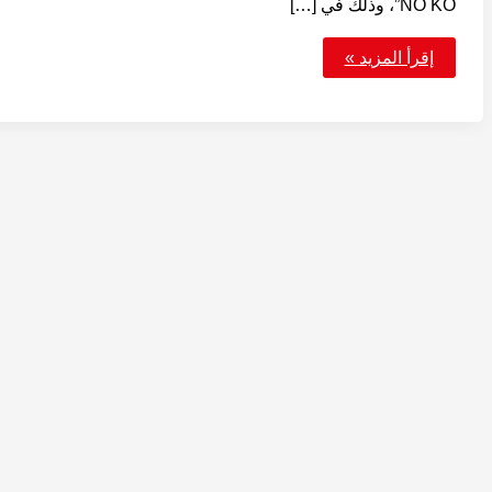
NO KO”، وذلك في […]
الموسم
إقرأ المزيد »
الثالث
من
أنمي
أوشي
نو
كو