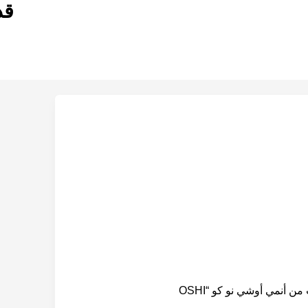
قد
أعلنت منصة كرانشي رول رسمياً عن موعد عرض الموسم الثالث من أنمي أوشي نو كو “OSHI