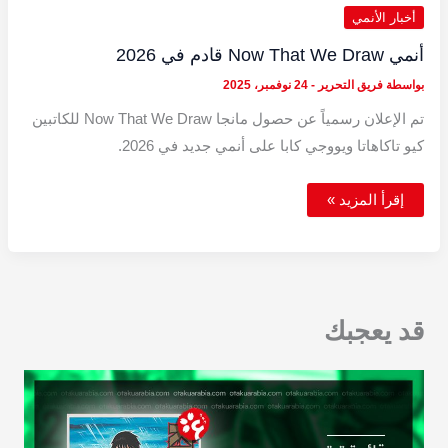
أخبار الأنمي
أنمي Now That We Draw قادم في 2026
بواسطة
فريق التحرير
-
24 نوفمبر، 2025
تم الإعلان رسمياً عن حصول مانجا Now That We Draw للكاتبين
كيو تاكاهاتا ويووجي كابا على أنمي جديد في 2026.
أنمي
إقرأ المزيد »
Now
That
We
Draw
قادم
في
2026
قد يعجبك