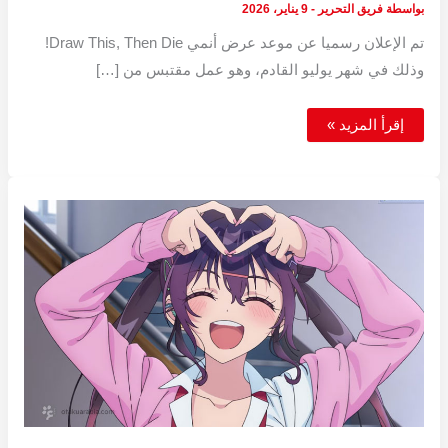
بواسطة
فريق التحرير
-
9 يناير، 2026
تم الإعلان رسميا عن موعد عرض أنمي Draw This, Then Die!
وذلك في شهر يوليو القادم، وهو عمل مقتبس من […]
أنمي
إقرأ المزيد »
Draw
This
Then
Die!
قادم
في
يوليو
2026