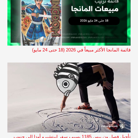
قائمة المانجا الأكثر مبيعاً في 2026 (18 حتى 24 مايو)
تأجيل فصل ون بيس 1185 بسبب سفر إييتشيرو أودا إلى جنوب