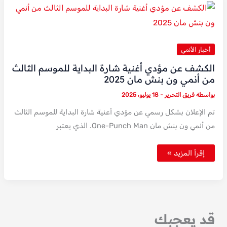
عن
صمته
قبل
عرض
العمل
أخبار الأنمي
الكشف عن مؤدي أغنية شارة البداية للموسم الثالث
من أنمي ون بنش مان 2025
بواسطة
فريق التحرير
-
18 يوليو، 2025
تم الإعلان بشكل رسمي عن مؤدي أعنية شارة البداية للموسم الثالث
من أنمي ون بنش مان One-Punch Man. الذي يعتبر
الكشف
إقرأ المزيد »
عن
مؤدي
أغنية
شارة
البداية
للموسم
الثالث
من
قد يعجبك
أنمي
ون