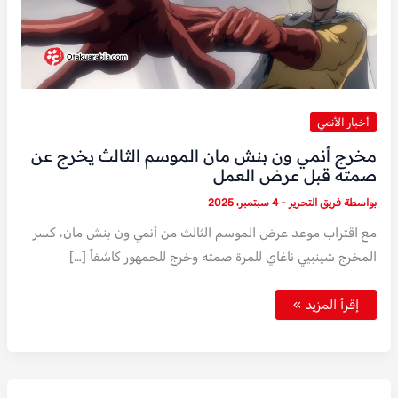
أخبار الأنمي
مخرج أنمي ون بنش مان الموسم الثالث يخرج عن
صمته قبل عرض العمل
بواسطة
فريق التحرير
-
4 سبتمبر، 2025
مع اقتراب موعد عرض الموسم الثالث من أنمي ون بنش مان، كسر
المخرج شينبيي ناغاي للمرة صمته وخرج للجمهور كاشفاً […]
مخرج
إقرأ المزيد »
أنمي
ون
بنش
مان
الموسم
الثالث
يخرج