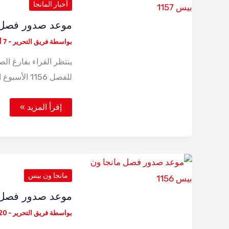
أخبار المانجا
موعد صدور فصل ما
بواسطة
فريق التحرير
-
7 أغسطس، 2025
للفصل 1156 الأسبوع الماضي. حيث اختتم
موعد
إقرأ المزيد »
صدور
فصل
مانجا
ون
بيس
1157
مانجا ون بيس
موعد صدور فصل ما
بواسطة
فريق التحرير
-
20 يوليو، 5