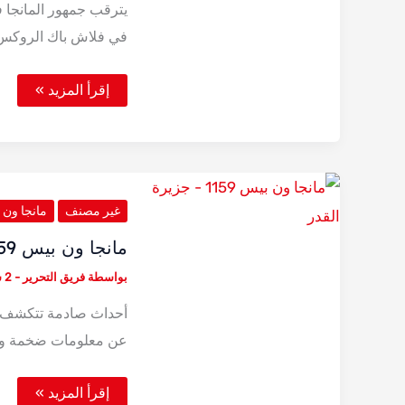
في فلاش باك الروكس
موعد
إقرأ المزيد »
صدور
فصل
مانجا
ون
بيس
1161
غير مصنف
مانجا ون
مانجا ون بيس 1159 – جزيرة القدر
بواسطة
فريق التحرير
-
2 سبتمبر، 2025
عن معلومات ضخمة و
مانجا
إقرأ المزيد »