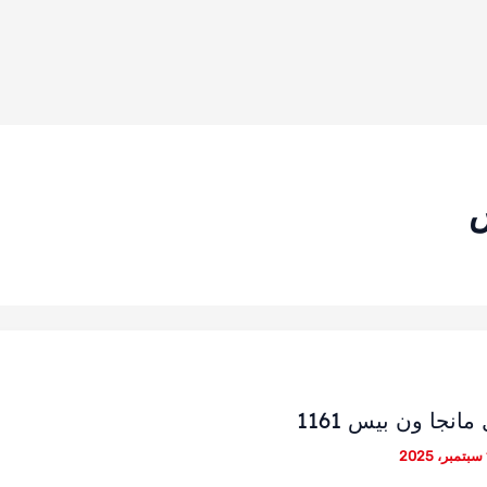
س
نجا ون بيس 1161
2