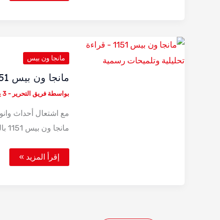
مانجا
ون
بيس
1154
مانجا ون بيس
مانجا ون بيس 1151 – قراءة تحليلية وتلميحات رسمية
بواسطة
فريق التحرير
-
3 يونيو، 2025
مع اشتعال أحداث وانو 
مانجا ون بيس 1151 بالمزيد من
مانجا
إقرأ المزيد »
ون
بيس
1151
–
قراءة
تحليلية
وتلميحات
رسمية