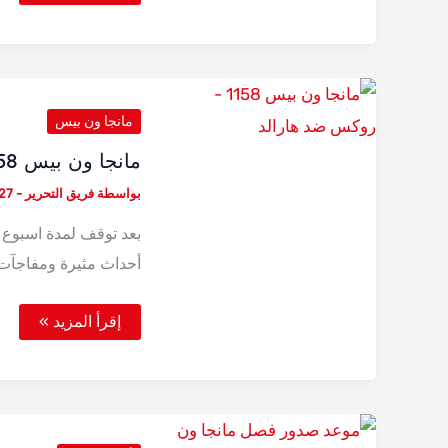
ون
بيس
1159
–
جزيرة
القدر
مانجا ون بيس
مانجا ون بيس 1158 – روكس ضد هارالد
بواسطة
فريق التحرير
-
27 أغسطس، 25
أحداث مثيرة ومفاجآت
مانجا
إقرأ المزيد »
ون
بيس
1158
–
روكس
ضد
هارالد