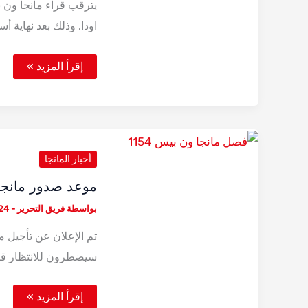
اودا. وذلك بعد نهاية أ
موعد
إقرأ المزيد »
صدور
فصل
مانجا
ون
بيس
1156
أخبار المانجا
موعد صدور مانجا و
بواسطة
فريق التحرير
-
24 يونيو، 5
سيضطرون للانتظار ق
موعد
إقرأ المزيد »
صدور