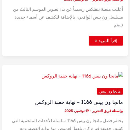
أعلنت منصة نتفلكس رسمياً عن بدء تصوير الموسم الثالث من
مسلسل ون بيس الواقعي، بالإضافة للكشف عن أسماء جديدة
تنضم
بدء
إقرأ المزيد »
تصوير
الموسم
الثالث
من
مسلسل
ون
بيس
الواقعي
–
التفاصيل
الكاملة
مانجا ون بيس
مانجا ون بيس 1166 – نهاية حقبة الروكس
بواسطة
فريق التحرير
-
19 نوفمبر، 2025
يختتم فصل مانجا ون بيس 1166 سلسلة الأحداث الملحمية التي
كشف حقيقة فترة كان يلفها الغموض منذ بداية القصة. ومع