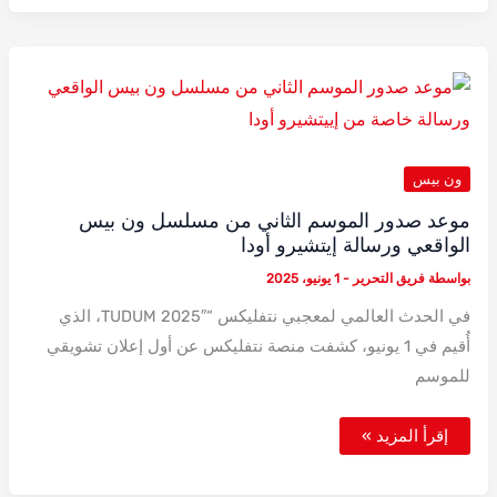
بيس
1162
ون بيس
موعد صدور الموسم الثاني من مسلسل ون بيس
الواقعي ورسالة إيتشيرو أودا
بواسطة
فريق التحرير
-
1 يونيو، 2025
في الحدث العالمي لمعجبي نتفليكس “TUDUM 2025″، الذي
أُقيم في 1 يونيو، كشفت منصة نتفليكس عن أول إعلان تشويقي
للموسم
موعد
إقرأ المزيد »
صدور
الموسم
الثاني
من