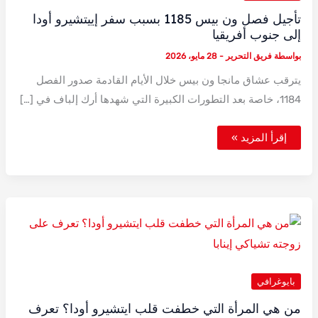
تأجيل فصل ون بيس 1185 بسبب سفر إييتشيرو أودا
إلى جنوب أفريقيا
بواسطة
فريق التحرير
-
28 مايو، 2026
يترقب عشاق مانجا ون بيس خلال الأيام القادمة صدور الفصل
1184، خاصة بعد التطورات الكبيرة التي شهدها أرك إلباف في […]
تأجيل
إقرأ المزيد »
فصل
ون
بيس
1185
بسبب
سفر
إييتشيرو
أودا
إلى
جنوب
أفريقيا
بايوغرافي
من هي المرأة التي خطفت قلب ايتشيرو أودا؟ تعرف