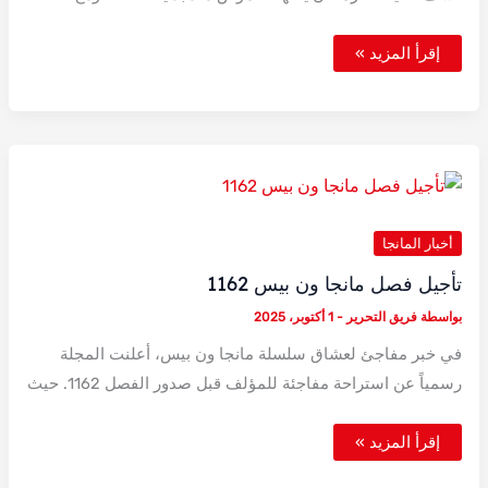
مانجا
إقرأ المزيد »
ون
بيس
1166
–
نهاية
حقبة
الروكس
أخبار المانجا
تأجيل فصل مانجا ون بيس 1162
بواسطة
فريق التحرير
-
1 أكتوبر، 2025
في خبر مفاجئ لعشاق سلسلة مانجا ون بيس، أعلنت المجلة
رسمياً عن استراحة مفاجئة للمؤلف قبل صدور الفصل 1162. حيث
تأجيل
إقرأ المزيد »
فصل
مانجا
ون