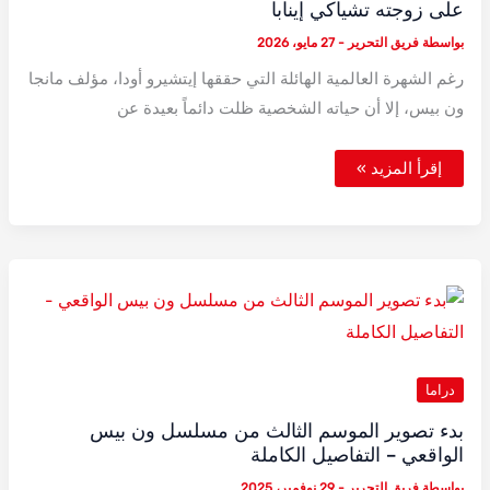
على زوجته تشياكي إينابا
بواسطة
فريق التحرير
-
27 مايو، 2026
رغم الشهرة العالمية الهائلة التي حققها إيتشيرو أودا، مؤلف مانجا
ون بيس، إلا أن حياته الشخصية ظلت دائماً بعيدة عن
من
إقرأ المزيد »
هي
المرأة
التي
خطفت
قلب
ايتشيرو
أودا؟
تعرف
على
زوجته
تشياكي
إينابا
دراما
بدء تصوير الموسم الثالث من مسلسل ون بيس
الواقعي – التفاصيل الكاملة
بواسطة
فريق التحرير
-
29 نوفمبر، 2025