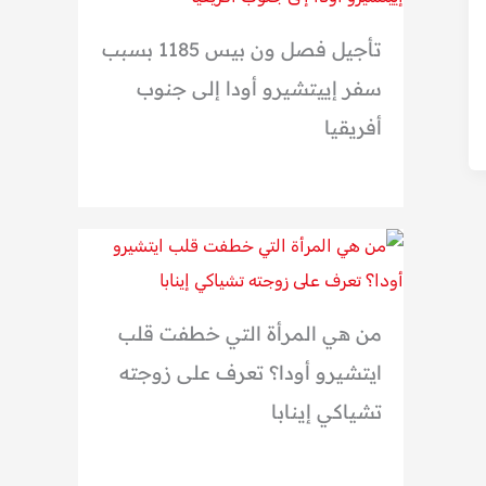
تأجيل فصل ون بيس 1185 بسبب
سفر إييتشيرو أودا إلى جنوب
أفريقيا
من هي المرأة التي خطفت قلب
ايتشيرو أودا؟ تعرف على زوجته
تشياكي إينابا