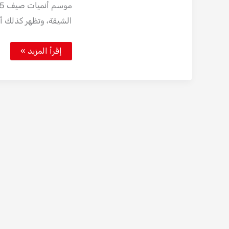
الشيقة، وتظهر كذلك أ
أنميات
إقرأ المزيد »
صيف
2025:
قائمة
متجددة
بأهم
الأعمال
المنتظرة