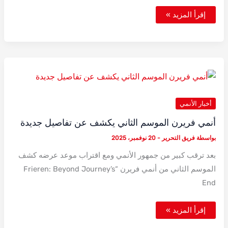
ترند
إقرأ المزيد »
رسمة
فريرن:
رسمة
بسيطة
تحولت
لدرس
عالمي
في
أساسيات
الرسم
أخبار الأنمي
أنمي فريرن الموسم الثاني يكشف عن تفاصيل جديدة
بواسطة
فريق التحرير
-
20 نوفمبر، 2025
بعد ترقب كبير من جمهور الأنمي ومع اقتراب موعد عرضه كشف
الموسم الثاني من أنمي فريرن “Frieren: Beyond Journey’s
End
أنمي
إقرأ المزيد »
فريرن
الموسم