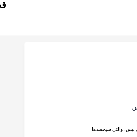
قد
س
بيس، والتي سيجسدها