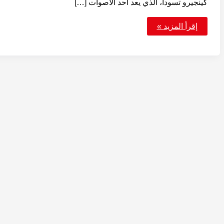
كينجيرو تسودا، الذي يعد أحد الأصوات […]
الكشف
إقرأ المزيد »
عن
مؤدي
صوت
شامروك
في
أنمي
ون
بيس