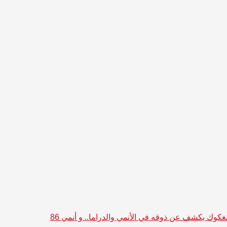
جونغكوك يكشف عن ذوقه في الأنمي والدراما.. و أنمي 86